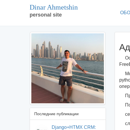
Dinar Ahmetshin
ОБО
personal site
Ад
Ос
Free
Мо
pyth
опер
Пр
По
Последние публикации
се
с
Django+HTMX CRM: