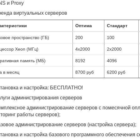
S и Proxy
енда виртуальных серверов
актеристики
Оптима
Стандарт
овое пространство (ГБ)
200
100
цессор Xeon (МГц)
4x2000
2x2000
ративная память (МБ)
8192
4096
а в месяц
8700 руб
6200 руб
тановка и настройка: БЕСПЛАТНО!
луги администрирования серверов
мплексное администрирование серверов с помесячной опла
торинг работы серверов);
зовое администрирование серверов (настройка сервера);
тановка и настройка базового программного обеспечения с