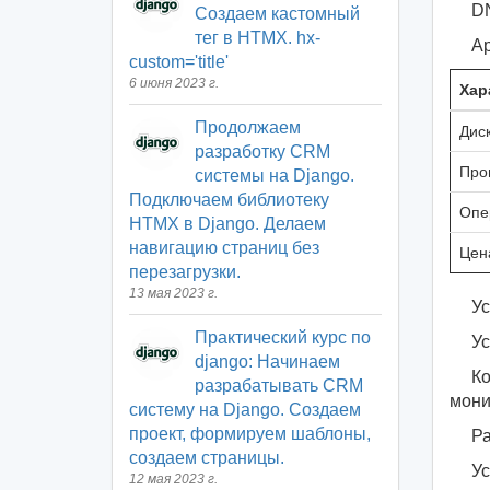
DN
Создаем кастомный
тег в HTMX. hx-
Ар
custom='title'
6 июня 2023 г.
Хар
Продолжаем
Диск
разработку CRM
Про
системы на Django.
Подключаем библиотеку
Опе
HTMX в Django. Делаем
навигацию страниц без
Цен
перезагрузки.
13 мая 2023 г.
Ус
Практический курс по
Ус
django: Начинаем
Ко
разрабатывать CRM
мони
систему на Django. Создаем
проект, формируем шаблоны,
Ра
создаем страницы.
Ус
12 мая 2023 г.