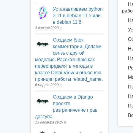
На
Устанавливаем python
рабо
3.11 в debian 11.5 или
На
в debian 11.6
3 января 2023 г.
Ус
Об
Создаем блок
комментарии. Делаем
На
связь с другой
На
моделью. Рассказываю как
переопределять методы в
Ре
классе DetailView и объясняю
Мо
принцип работы related_name.
6 марта 2020 г.
По
На
Создаем в Django
проекте
По
разграничение прав
Вс
доступа
13 декабря 2019 г.